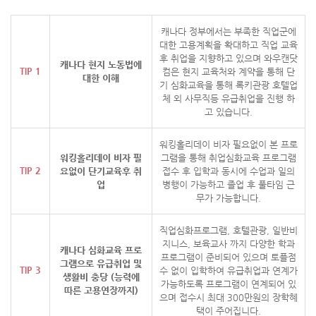
캐나다 정부에서는 부족한 직업군에
대한 고용계획을 확대하고 직업 교육
후 취업을 지향하고 있으며 와우캔닷
캐나다 현지
노동법에
TIP 1
컴은 현지 교육처와 계약을 통해 단
대한 이해
기 심화교육을 통해 록키관광 호텔업
체 외 사무직등 유급취업을 진행 하
고 있습니다.
워킹홀리데이 비자 필요없이 본 프로
워킹홀리데이 비자 필
그램을 통해 취업심화교육 프로그램
TIP 2
요없이
단기교육후 취
접수 후 입학과 동시에 수업과 일의
업
병행이 가능하고 졸업 후 풀타임 근
무가 가능합니다.
직업심화프로그램, 호텔관광, 일반비
지니스, 보육교사 까지 다양한 학과
캐나다 심화교육 프로
프로그램이 준비되어 있으며 토플점
그램으로
유급취업 및
TIP 3
수 없이 입학하여 유급취업과 연계가
생활비 충당
(능력에
가능하도록 프로그램이 연계되어 있
따른 고용연장까지)
으며 접수시 최대 300만원의 장학혜
택이 주어집니다.