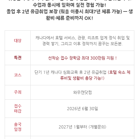
수업과 동시에 일하며 실전 경험 가능!
졸업 후 2년 유급취업 보장 (워홀 이용시 최대7년 체류 가능) — 생
활비·체류 준비까지 OK!
캐나다에서 호텔 서비스, 관광, 리조트 업계 정식 취업 및
대상
경력 쌓기, 그리고 이후 정착까지 꿈꾸는 모든분.
특전
선착순 접수 장학금 최대 300만원 지원 !
단기 1년 캐나다 심화교육 후 2년 유급취업
(호텔 숙소 체
코스
류비및 생활비 충당 가능!)
주최
와우캔닷컴
접수
2026년 6월 30일
마감
출국
2027년 1월부터 (개별문의)
일정